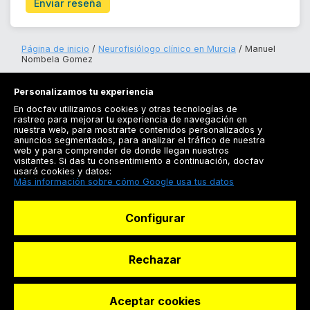
Enviar reseña
Página de inicio
Neurofisiólogo clínico en Murcia
Manuel
Nombela Gomez
Personalizamos tu experiencia
En docfav utilizamos cookies y otras tecnologías de
rastreo para mejorar tu experiencia de navegación en
nuestra web, para mostrarte contenidos personalizados y
anuncios segmentados, para analizar el tráfico de nuestra
Registrarse
web y para comprender de donde llegan nuestros
visitantes. Si das tu consentimiento a continuación, docfav
Docfav
usará cookies y datos:
Más información sobre cómo Google usa tus datos
Recursos
Configurar
Para doctores
Especialistas
Rechazar
Aceptar cookies
© Dashboard Technologies S.L