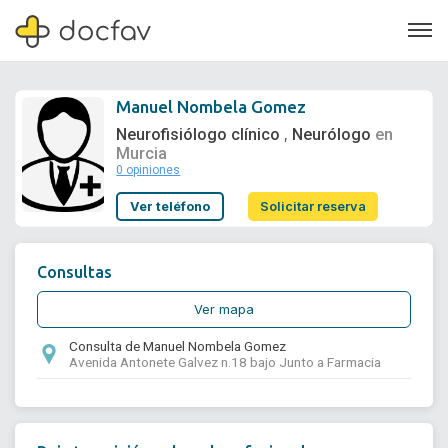
Manuel Nombela Gomez
Neurofisiólogo clínico
Neurólogo
en
,
Murcia
0 opiniones
Soporte
Ver teléfono
Solicitar reserva
Quiénes somos
¿Eres un doctor?
Consultas
Ver mapa
Consulta de Manuel Nombela Gomez
Avenida Antonete Galvez n.18 bajo Junto a Farmacia