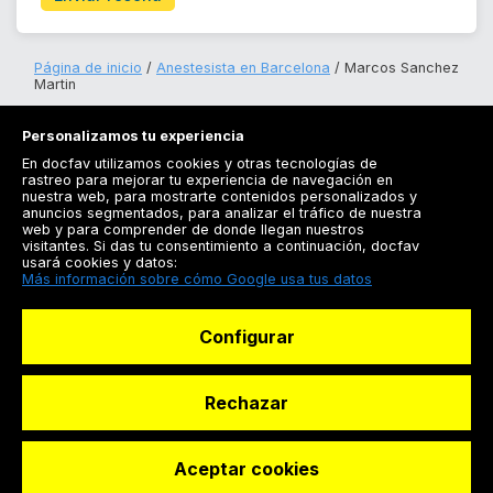
Página de inicio
Anestesista en Barcelona
Marcos Sanchez
Martin
Personalizamos tu experiencia
En docfav utilizamos cookies y otras tecnologías de
rastreo para mejorar tu experiencia de navegación en
nuestra web, para mostrarte contenidos personalizados y
anuncios segmentados, para analizar el tráfico de nuestra
Registrarse
web y para comprender de donde llegan nuestros
visitantes. Si das tu consentimiento a continuación, docfav
Docfav
usará cookies y datos:
Más información sobre cómo Google usa tus datos
Recursos
Configurar
Para doctores
Especialistas
Rechazar
Aceptar cookies
© Dashboard Technologies S.L