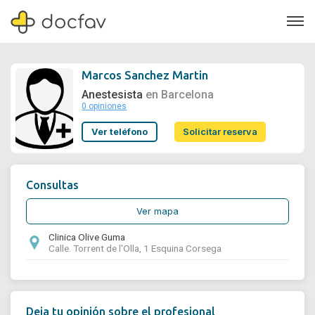
Marcos Sanchez Martin
Anestesista
en Barcelona
0 opiniones
Soporte
Ver teléfono
Solicitar reserva
Quiénes somos
¿Eres un doctor?
Consultas
Ver mapa
Clinica Olive Guma
Calle. Torrent de l'Olla, 1 Esquina Corsega
Deja tu opinión sobre el profesional