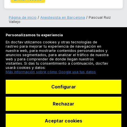
Página de inicio
Anestesista en Barcelona
Pascual Ruiz
Vallejo
Personalizamos tu experiencia
En docfav utilizamos cookies y otras tecnologías de
rastreo para mejorar tu experiencia de navegación en
nuestra web, para mostrarte contenidos personalizados y
anuncios segmentados, para analizar el tráfico de nuestra
Registrarse
web y para comprender de donde llegan nuestros
visitantes. Si das tu consentimiento a continuación, docfav
Docfav
usará cookies y datos:
Más información sobre cómo Google usa tus datos
Recursos
Configurar
Para doctores
Especialistas
Rechazar
Aceptar cookies
© Dashboard Technologies S.L