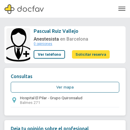
Pascual Ruiz Vallejo
Anestesista
en Barcelona
0 opiniones
Soporte
Ver teléfono
Solicitar reserva
Quiénes somos
¿Eres un doctor?
Consultas
Ver mapa
Hospital El Pilar - Grupo Quironsalud
Balmes 271
Deja tu opinión sobre el profesional