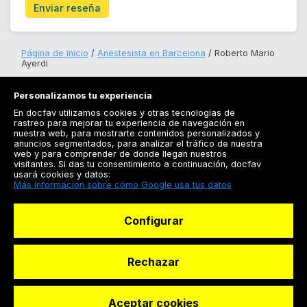
Enviar reseña
Página de inicio
Anestesista en Barcelona
Roberto Mario
Ayerdi
Personalizamos tu experiencia
En docfav utilizamos cookies y otras tecnologías de
rastreo para mejorar tu experiencia de navegación en
nuestra web, para mostrarte contenidos personalizados y
anuncios segmentados, para analizar el tráfico de nuestra
Registrarse
web y para comprender de donde llegan nuestros
visitantes. Si das tu consentimiento a continuación, docfav
Docfav
usará cookies y datos:
Más información sobre cómo Google usa tus datos
Recursos
Configurar
Para doctores
Especialistas
Rechazar
Aceptar cookies