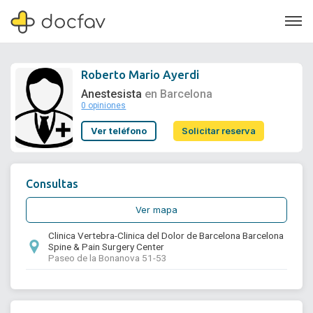
Roberto Mario Ayerdi
Anestesista
en Barcelona
0 opiniones
Soporte
Ver teléfono
Solicitar reserva
Quiénes somos
¿Eres un doctor?
Consultas
Ver mapa
Clinica Vertebra-Clinica del Dolor de Barcelona Barcelona
Spine & Pain Surgery Center
Paseo de la Bonanova 51-53